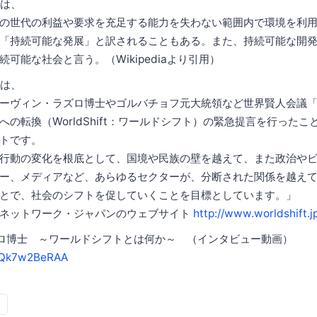
は、
の世代の利益や要求を充足する能力を失わない範囲内で環境を利
「持続可能な発展」と訳されることもある。また、持続可能な開
可能な社会と言う。（Wikipediaより引用）
は、
ーヴィン・ラズロ博士やゴルバチョフ元大統領など世界賢人会議
への転換（WorldShift：ワールドシフト）の緊急提言を行った
トです。
行動の変化を根底として、国境や民族の壁を越えて、また政治や
ー、メディアなど、あらゆるセクターが、分断された関係を越え
とで、社会のシフトを促していくことを目標としています。」
・ネットワーク・ジャパンのウェブサイト
http://www.worldshift.j
ロ博士 ～ワールドシフトとは何か～ （インタビュー動画）
/SQk7w2BeRAA