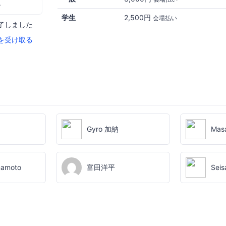
む
学生
2,500円
会場払い
了しました
を受け取る
Gyro 加納
Mas
mamoto
富田洋平
Seis