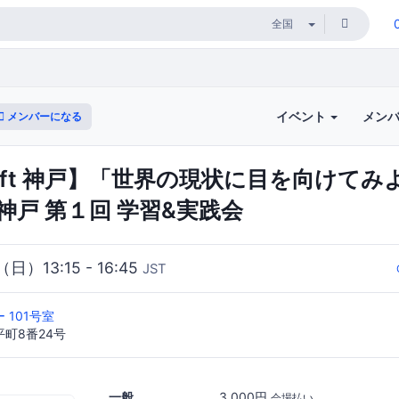
イベント
メン
メンバーになる
Shift 神戸】「世界の現状に目を向けて
神戸 第１回 学習&実践会
（日）13:15 - 16:45
JST
 101号室
町8番24号
一般
3,000円
会場払い