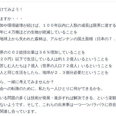
けてみよう！
ますか・・・
加や環境破壊が続けば、１００年以内に人類の成長は限界に達す
年に４万種ほどの生物が絶滅していることを
地球上から失われた森林は、アルゼンチンの国土面積（日本の７
界のＣＯ２総排出量は３６％増加していることを
２０円）以下で生活している人は約１２億人いるということを
苦しむ人たちは７億人（世界の人口７２億人）いるということを
人と同じ生活をしたら、地球が２．３個分必要だということを
ら、一緒に考えてみませんか？
会への転換のために、私たち一人ひとりに何ができるかを。
いる問題の多くは技術が発展・進歩すれば解決できる、という楽
ないようです。そして、これらの出来事は一つ一つバラバラに存
関連し合っています。