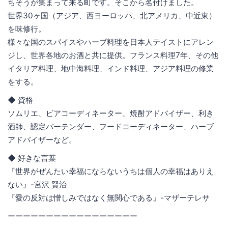
ちそうが集まって来る町です。そこから名付けました。
世界30ヶ国（アジア、西ヨーロッパ、北アメリカ、中近東）
を味修行。
様々な国のスパイスやハーブ料理を日本人テイストにアレン
ジし、世界各地のお酒と共に提供。フランス料理7年、その他
イタリア料理、地中海料理、インド料理、アジア料理の修業
をする。
◆ 資格
ソムリエ、ビアコーディネーター、焼酎アドバイザー、利き
酒師、認定バーテンダー、フードコーディネーター、ハーブ
アドバイザーなど。
◆ 好きな言葉
『世界がぜんたい幸福にならないうちは個人の幸福はありえ
ない』-宮沢 賢治
『愛の反対は憎しみではなく無関心である』-マザーテレサ
ーーーーーーーーーーーーーーーーー